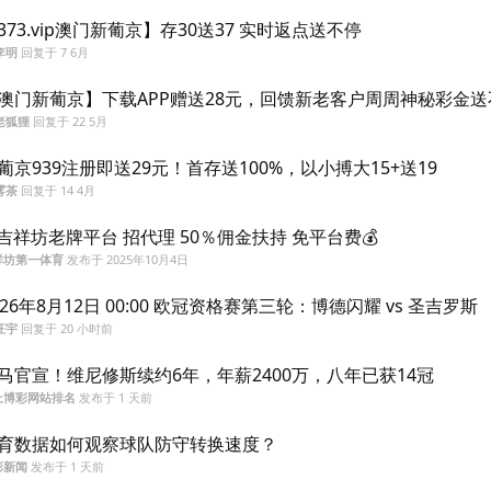
373.vip澳门新葡京】存30送37 实时返点送不停
李明
回复于
7 6月
澳门新葡京】下载APP赠送28元，回馈新老客户周周神秘彩金送
老狐狸
回复于
22 5月
葡京939注册即送29元！首存送100%，以小搏大15+送19
雾茶
回复于
14 4月
‍吉祥坊老牌平台 招代理 50％佣金扶持 免平台费💰
祥坊第一体育
发布于
2025年10月4日
026年8月12日 00:00 欧冠资格赛第三轮：博德闪耀 vs 圣吉罗斯
汪宇
回复于
20 小时前
马官宣！维尼修斯续约6年，年薪2400万，八年已获14冠
上博彩网站排名
发布于
1 天前
育数据如何观察球队防守转换速度？
彩新闻
发布于
1 天前