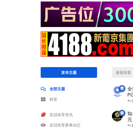
发布主题
最新回复
全
全部主题
P
标签
知
皇冠体育资讯
元
皇冠体育赛事动态