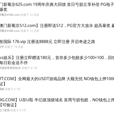
门新葡京625.com 19周年庆典大回馈 首日亏损立享补偿 PG电子
爆奖
新葡京4188.​com
回复于
12 天前
澳门新葡京512.com】注册即送512，PG官方大放水 超高暴奖 
新葡京4188.​com
回复于
12 天前
发国际 176.vip 注册送8888元 立即注册 开启奇迹之路
汪宇
回复于
14 天前
ks娱乐】注册立即赠送180元，首存多少包赔多少100+100，
每日彩金送不停
皇冠体育资讯站长
回复于
8 7月
7T.COM】全网最大的USDT游戏品牌 大额无忧 NO钱包上押10
证】
晨晓
回复于
6 7月
9G.COM】U存U取 半亿级顶级域名 首周亏损包赔，NO钱包上押
【可验证】
北门老张
回复于
6 7月