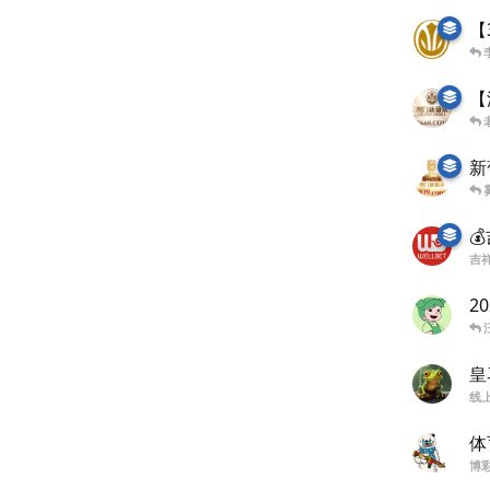
【
【
新

吉
2
皇
线
体
博